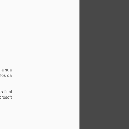
r a sua
tos da
o final
crosoft
Actualização gratuita
MAY
8
para o Windows 10
termina em Julho
É mais que conhecida a
insistência com que a Microsoft