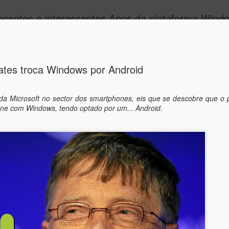
recentes e interessantes Apps da plataforma Win
Gates troca Windows por Android
a Microsoft no sector dos smartphones, eis que se descobre que o 
one com Windows, tendo optado por um... Android.
Microsoft 
OCT
10
Windows 10
Depois de muitas tentativa
finalmente que a sua plat
não tem hipótese de sobre
dominado pelo Android e i