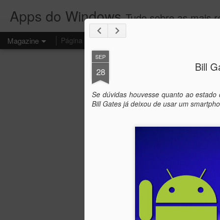
Apps do Windows
Tudo sobre as mais 
Magazine
Página inicial
SEP
Bill 
28
Se dúvidas houvesse quanto ao estado d
Bill Gates já deixou de usar um smartph