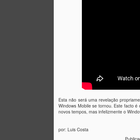
que o próprio Bill Gates já deixou
de usar um smartphone com
Windows, tendo optado por um...
Android.
M
Se
Fa
W
1
A
Esta não será uma revelação propriame
Windows Mobile se tornou. Este facto é di
novos tempos, mas infelizmente o Windo
d
por: Luis Costa
Public