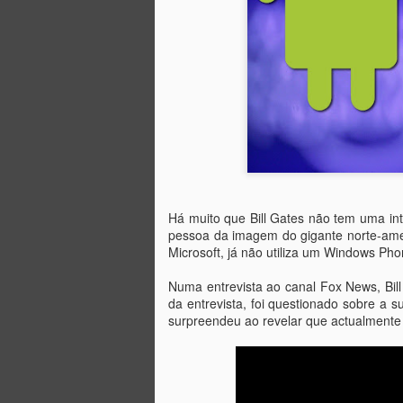
Há muito que Bill Gates não tem uma int
pessoa da imagem do gigante norte-ame
Microsoft, já não utiliza um Windows P
Numa entrevista ao canal Fox News, Bill 
da entrevista, foi questionado sobre a
Bill Gates troca
surpreendeu ao revelar que actualmente 
SEP
28
Windows por Android
Se dúvidas houvesse quanto ao
estado da Microsoft no sector dos
smartphones, eis que se descobre