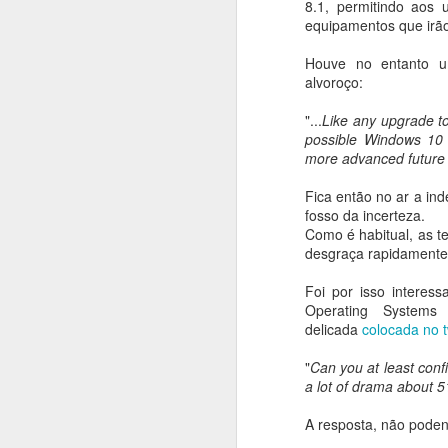
8.1, permitindo aos 
que o próprio Bill Gates já deixou
equipamentos que irão
de usar um smartphone com
Windows, tendo optado por um...
Houve no entanto u
Android.
M
alvoroço:
"...
Like any upgrade to
Se
possible Windows 10 f
Fa
more advanced future
W
1
Fica então no ar a in
fosso da incerteza.
Como é habitual, as te
desgraça rapidamente
Foi por isso interess
A
Operating Systems
delicada
colocada no t
"
Can you at least conf
d
a lot of drama about 
A resposta, não poden