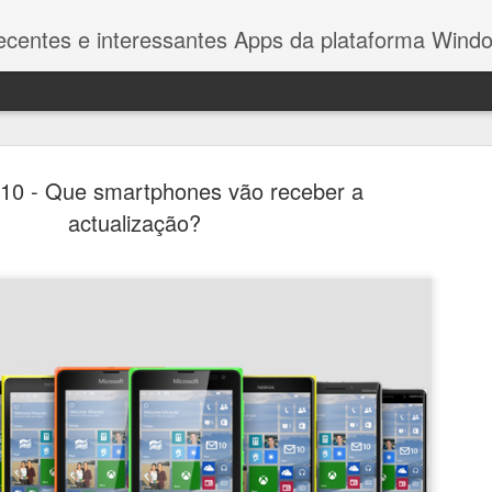
recentes e interessantes Apps da plataforma Win
10 - Que smartphones vão receber a
actualização?
Microsoft 
OCT
10
Windows 10
Depois de muitas tentativa
finalmente que a sua plat
não tem hipótese de sobre
dominado pelo Android e i