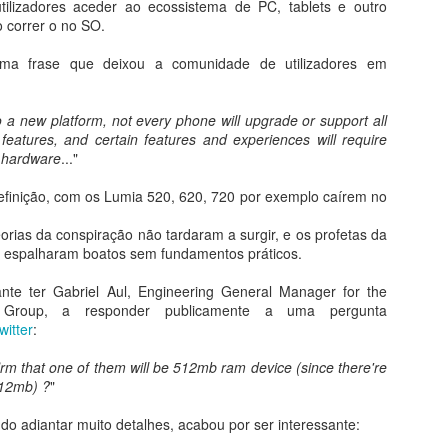
Há muito que a Microsoft tem
utilizadores aceder ao ecossistema de PC, tablets e outro
monitor do computador para ter
prometido um Windows como
 correr o no SO.
acesso imediato ao WhatsApp,
sistema universal que possa
gostarão de saber que agora
acomodar todo o tipo de
ma frase que deixou a comunidade de utilizadores em
podem contar com uma app
Facebook lança apps do FB, Messenger e Instagram
AY
dispositivos e formatos, e com o
nativa do WhatsApp para
3
novo CShell as coisas parecem
para Windows 10
desktops Windows e Macs.
finalmente alinhar-se para que
 a new platform, not every phone will upgrade or support all
 a Google continua a ignorar a plataforma da Microsoft, já o
isso seja concretizado.
eatures, and certain features and experiences will require
cebook faz os possíveis por facilitar a utilização do seu serviço no
 hardware
..."
indows, lançando apps do Facebook e Messenger para o Windows
0, e do Instagram para Windows 10 mobile.
definição, com os Lumia 520, 620, 720 por exemplo caírem no
orias da conspiração não tardaram a surgir, e os profetas da
 espalharam boatos sem fundamentos práticos.
ante ter Gabriel Aul, Engineering General Manager for the
Todoist chega ao Windows 10
PR
 Group, a responder publicamente a uma pergunta
6
witter
:
O Todoist é uma das apps mais populares para gestão de coisas
a fazer, e agora lança a sua app oficial para Windows 10, já
irm that one of them will be 512mb ram device (since there're
isponível na Windows Store.
512mb) ?
"
do adiantar muito detalhes, acabou por ser interessante: