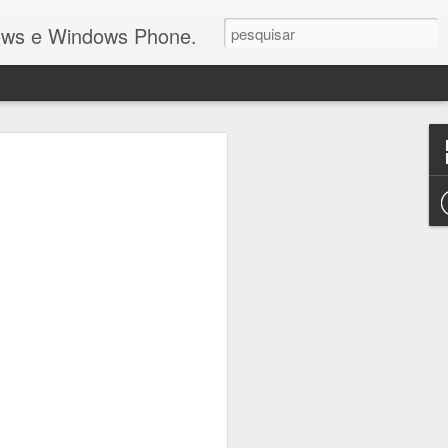
dows e Windows Phone.
reconhece que
 Mobile está "morto"
s (e investimento) a MS reconhece
aforma Windows Mobile nos smartphones
viver neste mundo actualmente
OS.