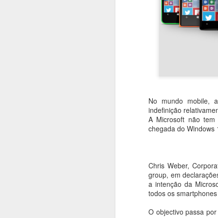
No mundo mobile, 
indefinição relativam
A Microsoft não tem
chegada do Windows 1
Chris Weber, Corporat
Bill Gates troca
SEP
group, em declaraçõe
28
a intenção da Micro
Windows por Android
todos os smartphones
Se dúvidas houvesse quanto ao
estado da Microsoft no sector dos
O objectivo passa por
smartphones, eis que se descobre