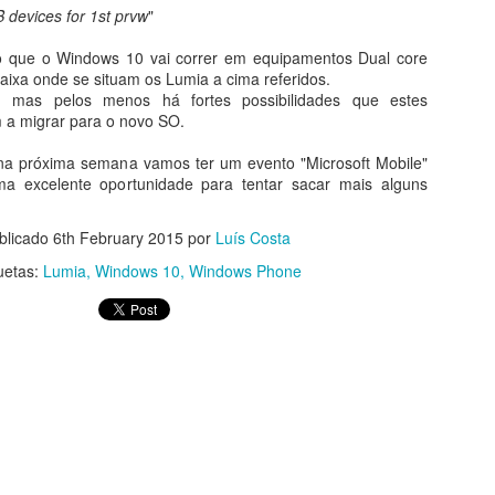
 devices for 1st prvw
"
o que o Windows 10 vai correr em equipamentos Dual core
xa onde se situam os Lumia a cima referidos.
Windows 10 Mobile fica hoje disponível
AR
 mas pelos menos há fortes possibilidades que estes
17
a migrar para o novo SO.
O Windows 10 já está disponível há tanto tempo que até nos
esquecemos que nos smartphones o mesmo ainda estava
a próxima semana vamos ter um evento "Microsoft Mobile"
sponível apenas em versões de teste. Algo que hoje ficará resolvido,
ma excelente oportunidade para tentar sacar mais alguns
om o lançamento oficial do Windows 10 Mobile para uma primeira
érie de smartphones Lumia.
blicado
6th February 2015
por
Luís Costa
uetas:
Lumia
Windows 10
Windows Phone
Legislativas 2015 com informação em tempo real
CT
2
numa app Second Screen criada para a TVI24
 próxima noite eleitoral de 4 de outubro, o público vai poder aceder à
formação sobre os resultados dos vários partidos em tempo real, e
esquisá-la à medida das suas necessidades ou interesses, esteja
de estiver e seja qual for o dispositivo. Trata-se de uma aplicação
econd Screen – TVI24 Eleições - criada para a TVI24, e