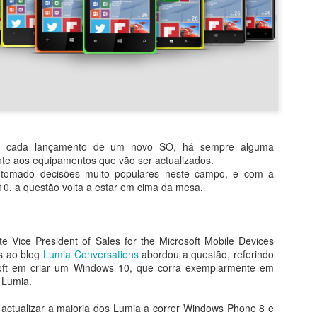
a cada lançamento de um novo SO, há sempre alguma
ente aos equipamentos que vão ser actualizados.
 tomado decisões muito populares neste campo, e com a
0, a questão volta a estar em cima da mesa.
e Vice President of Sales for the Microsoft Mobile Devices
Windows CShell
WhatsApp chega ao
JUN
MAY
s ao blog
Lumia Conversations
abordou a questão, referindo
8
11
soft em criar um Windows 10, que corra exemplarmente em
concretiza o interface
Windows em versão
 Lumia.
unificado para PCs e
nativa
smartphones
Se são daquelas pessoas que
 actualizar a maioria dos Lumia a correr Windows Phone 8 e
mantém o smartphone ao lado do