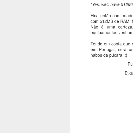
"
Yes, we'll have 512MB
Fica então confirmad
com 512MB de RAM, fai
M
Não é uma certeza,
equipamentos venham 
Tendo em conta que n
di
em Portugal, será u
c
nabos da púcara. :)
s
Pu
Etiq
O
Na
in
p
on
S