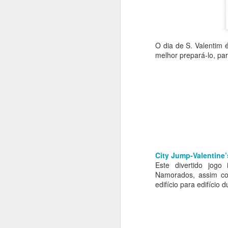
O dia de S. Valentim 
melhor prepará-lo, par
City Jump-Valentine
Este divertido jogo
Namorados, assim com
Bill Gates troca
SEP
edifício para edifício 
28
Windows por Android
Se dúvidas houvesse quanto ao
estado da Microsoft no sector dos
smartphones, eis que se descobre