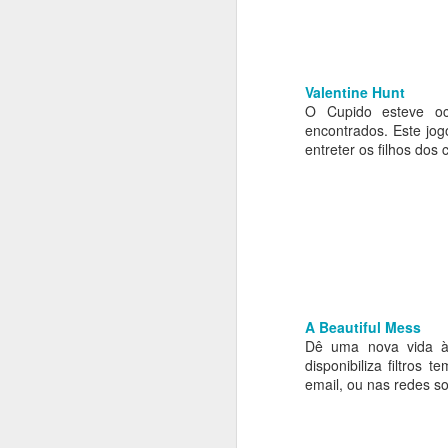
que o próprio Bill Gates já deixou
de usar um smartphone com
Windows, tendo optado por um...
Android.
M
Valentine Hunt
O Cupido esteve o
Se
encontrados. Este jogo
Fa
entreter os filhos dos
W
1
A
A Beautiful Mess
Dê uma nova vida às
disponibiliza filtros 
d
email, ou nas redes so