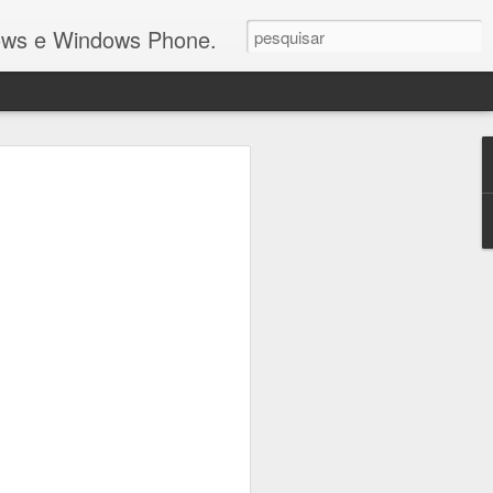
dows e Windows Phone.
reconhece que
 Mobile está "morto"
s (e investimento) a MS reconhece
aforma Windows Mobile nos smartphones
viver neste mundo actualmente
OS.