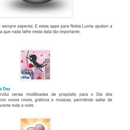
é sempre especial. E estas apps para Nokia Lumia ajudam a
a que nada falhe nesta data tão importante.
’s Day
 inclui cenas modificadas de propósito para o Dia dos
o novos níveis, gráficos e músicas, permitindo saltar de
Windows CShell
WhatsApp chega ao
JUN
MAY
durante toda a noite.
8
11
concretiza o interface
Windows em versão
unificado para PCs e
nativa
smartphones
Se são daquelas pessoas que
mantém o smartphone ao lado do