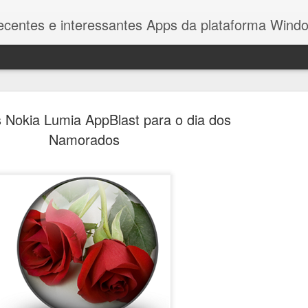
recentes e interessantes Apps da plataforma Win
 Nokia Lumia AppBlast para o dia dos
Namorados
Microsoft 
OCT
10
Windows 10
Depois de muitas tentativa
finalmente que a sua plat
não tem hipótese de sobre
dominado pelo Android e i