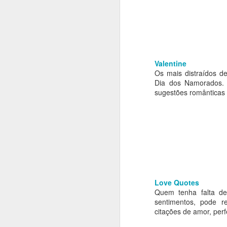
M
Valentine
Os mais distraídos 
di
Dia dos Namorados. 
c
sugestões românticas s
s
O
Love Quotes
Na
Quem tenha falta de 
in
sentimentos, pode re
p
citações de amor, perf
on
S